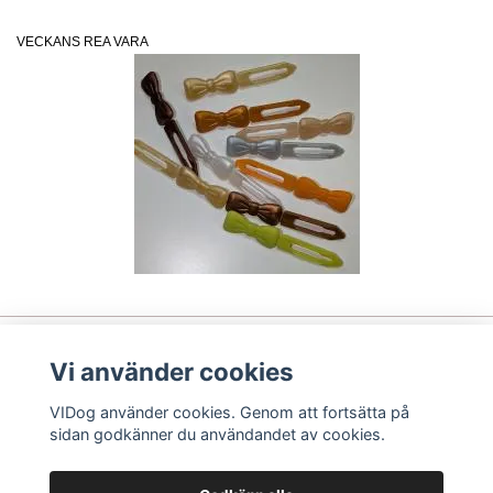
VECKANS REA VARA
Vi använder cookies
Läs mer
VIDog använder cookies. Genom att fortsätta på
Sociala medier
sidan godkänner du användandet av cookies.
Betalsätt