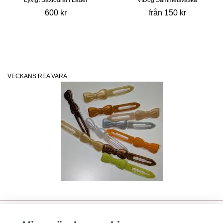
Lyxigt Saxfodral i Läder
VIDog Sammetsväska
600 kr
från 150 kr
VECKANS REA VARA