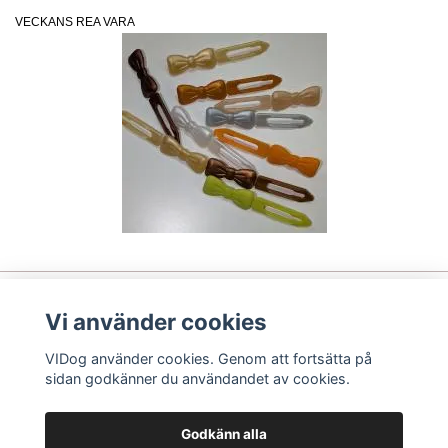
VECKANS REA VARA
Vi använder cookies
Läs mer
VIDog använder cookies. Genom att fortsätta på
Sociala medier
sidan godkänner du användandet av cookies.
Betalsätt
Godkänn alla