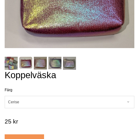
Koppelväska
Färg
Cerise
25 kr