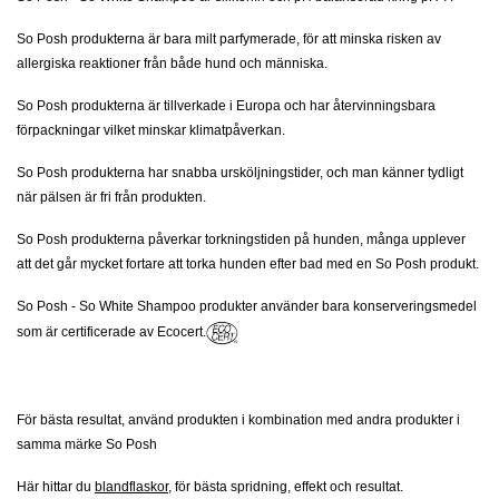
So Posh
pro
dukterna är bara milt parfymerade, för att minska risken av
allergiska reaktioner från både hund och människa.
So Posh
pro
dukterna är tillverkade i Europa och har återvinningsbara
förpackningar vilket minskar klimatpåverkan.
So Posh
pro
dukterna
har snabba ursköljningstider, och man känner tydligt
när pälsen är fri från produkten.
So Posh
pro
dukterna
påverkar torkningstiden på hunden, många upplever
att det går mycket fortare att torka hunden efter bad med en So Posh produkt.
So Posh - So White Shampoo
produkter
använder bara konserveringsmedel
som är
certificerade av Ecocert.
För bästa resultat, använd produkten i kombination med andra produkter i
samma märke So Posh
Här hittar du
blandflaskor
, för bästa spridning, effekt och resultat.