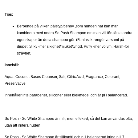
Tips:
Beroende på vilken pälstyp/behov ,som hunden har kan man
kombinera med andra So Posh Shampoo om man vill förstärka andra
egenskaper än detta shampoo gör. (Fantastik-rengör varsamt på
djupet, Silky
-mer sikighet/mjuket/tyngd, Puffy
-mer volym, Harsh-för
strävhet.
Innehåll:
Aqua, Coconut Bases Cleanser, Salt, Citric Acid, Fragrance, Colorant,
Preservative
Innehåller inte parabener, siliconer eller blekmedel och är pH balancerad.
So Posh - So White Shampoo
är milt, men effektivt, så det kan användas ofta,
utan att irritera huden.
So Posh - So White Shampoo
är silikonfri och pH balanserad kring pH 7.