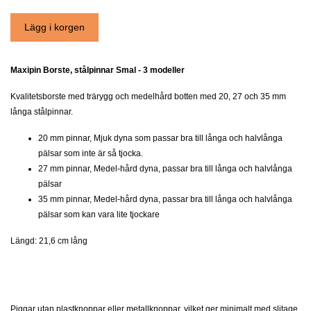
Maxipin Borste, stålpinnar Smal - 3 modeller
Kvalitetsborste med trärygg och medelhård botten med 20, 27 och 35 mm
långa stålpinnar.
20 mm pinnar, Mjuk dyna som passar bra till långa och halvlånga
pälsar som inte är så tjocka.
27 mm pinnar, Medel-hård dyna, p
assar bra till långa och halvlånga
pälsar
35 mm pinnar, Medel-hård dyna, p
assar bra till långa och halvlånga
pälsar som kan vara lite tjockare
Längd: 21,6 cm lång
Piggar utan plastknoppar eller metallknoppar, vilket ger minimalt med slitage