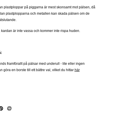
an plastploppar på piggarna är mest skonsamt mot pälsen, då
lan plastplopparna och metallen kan skada pälsen om de
tätslutande.
 kardan är inte vassa och kommer inte rispa huden.
å:
ds framförallt på pälsar med underull - lite eller ingen
 göra en borste till ett bättre val, vilket du hittar
här