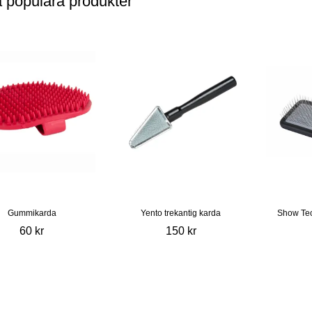
a populära produkter
Gummikarda
Yento trekantig karda
Show Tec
60 kr
150 kr