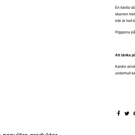
En karda ut
skarven mel
inte är helt 
Piggarna på
Att tänka p
Kardor använ
underhull kan