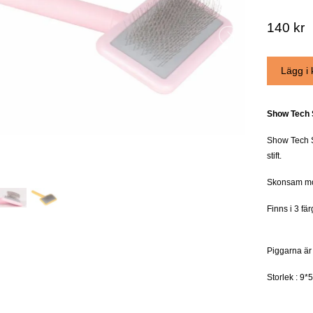
140 kr
Show Tech 
Show Tech S
stift.
Skonsam mo
Finns i 3 fä
Piggarna är
Storlek : 9