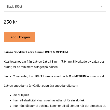
Black 850st
250 kr
Lainee Snoddar Latex 8 mm LIGHT & MEDIUM
Kvalitetssnoddar från
Lainee Ltd
på 8 mm (7,9mm), tillverkade av Latex utan
puder, för att minimera slitaget på pälsen.
Finns i 2 varianter,
L = LIGHT
tunnare snodd och
M = MEDIUM
normal snodd
Lainee
snoddarna är väldigt populära snoddar eftersom
de är mjuka
har rätt elasticitet - kan strechas ut långt för sin storlek
har hög hållbarhet och inte kommer att gå sönder när det stretchas ut.