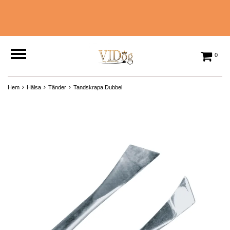
0
Hem
Hälsa
Tänder
Tandskrapa Dubbel